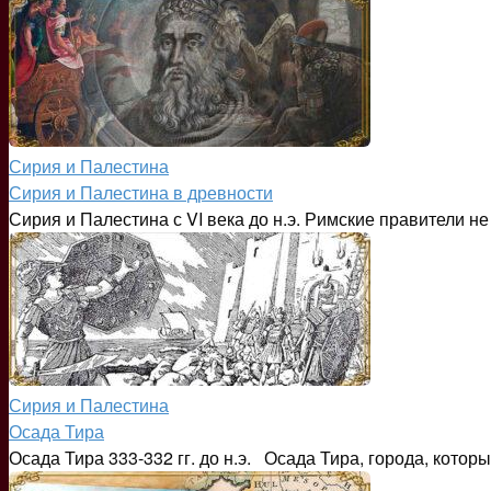
Сирия и Палестина
Сирия и Палестина в древности
Сирия и Палестина с VI века до н.э. Римские правители не
Сирия и Палестина
Осада Тира
Осада Тира 333-332 гг. до н.э. Осада Тира, города, кото