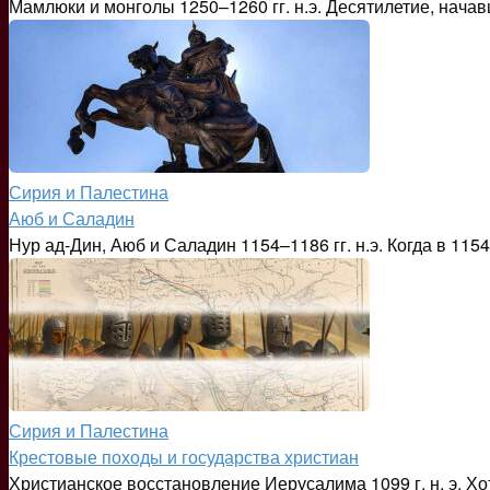
Мамлюки и монголы 1250–1260 гг. н.э. Десятилетие, нача
Сирия и Палестина
Аюб и Саладин
Нур ад-Дин, Аюб и Саладин 1154–1186 гг. н.э. Когда в 115
Сирия и Палестина
Крестовые походы и государства христиан
Христианское восстановление Иерусалима 1099 г. н. э. Х