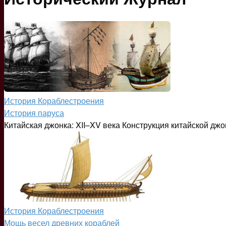
История Кораблестроения
История паруса
Китайская джонка: XII–XV века Конструкция китайской дж
История Кораблестроения
Мощь весел древних кораблей