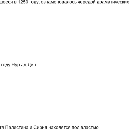
вшееся в 1250 году, ознаменовалось чередой драматических
4 году Нур ад-Дин
отя Палестина и Сирия находятся под властью