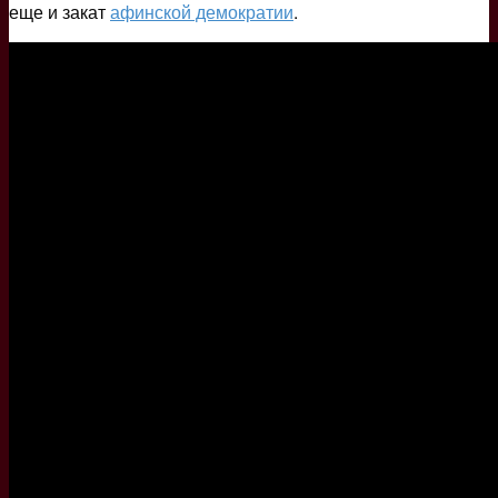
еще и закат
афинской демократии
.