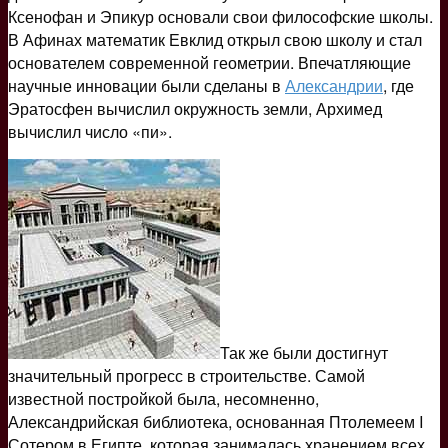
Ксенофан и Эпикур основали свои философские школы.
В Афинах математик Евклид открыл свою школу и стал
основателем современной геометрии. Впечатляющие
научные инновации были сделаны в
Александрии
, где
Эратосфен вычислил окружность земли, Архимед
вычислил число «пи».
Так же были достигнут
значительный прогресс в строительстве. Самой
известной постройкой была, несомненно,
Александрийская библиотека, основанная Птолемеем I
Сотером в Египте, которая занималась хранением всех