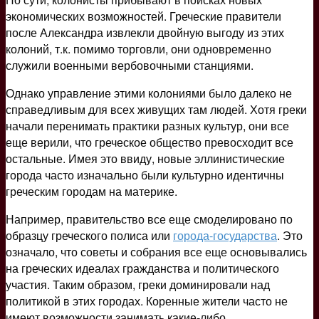
экономических возможностей. Греческие правители
после Александра извлекли двойную выгоду из этих
колоний, т.к. помимо торговли, они одновременно
служили военными вербовочными станциями.
Однако управление этими колониями было далеко не
справедливым для всех живущих там людей. Хотя греки
начали перенимать практики разных культур, они все
еще верили, что греческое общество превосходит все
остальные. Имея это ввиду, новые эллинистические
города часто изначально были культурно идентичны
греческим городам на материке.
Например, правительство все еще смоделировано по
образцу греческого полиса или
города-государства
. Это
означало, что советы и собрания все еще основывались
на греческих идеалах гражданства и политического
участия. Таким образом, греки доминировали над
политикой в ​​этих городах. Коренные жители часто не
имеют возможности занимать какие-либо