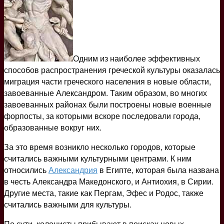
Одним из наиболее эффективных
способов распространения греческой культуры оказалась
миграция части греческого населения в новые области,
завоеванные Александром. Таким образом, во многих
завоеванных районах были построены новые военные
форпосты, за которыми вскоре последовали города,
образованные вокруг них.
За это время возникло несколько городов, которые
считались важными культурными центрами. К ним
относились
Александрия
в Египте, которая была названа
в честь Александра Македонского, и Антиохия, в Сирии.
Другие места, такие как Пергам, Эфес и Родос, также
считались важными для культуры.
По сути, колонисты прибывают в поисках новых