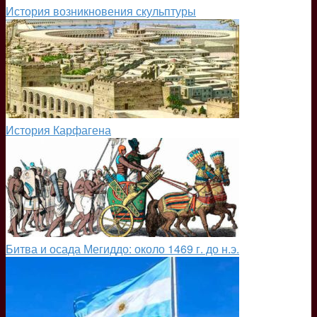
История возникновения скульптуры
История Карфагена
Битва и осада Мегиддо: около 1469 г. до н.э.