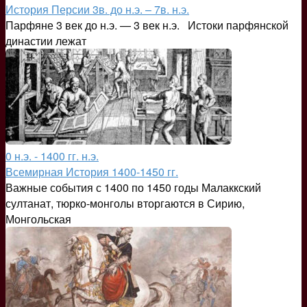
История Персии 3в. до н.э. – 7в. н.э.
Парфяне 3 век до н.э. — 3 век н.э. Истоки парфянской
династии лежат
0 н.э. - 1400 гг. н.э.
Всемирная История 1400-1450 гг.
Важные события с 1400 по 1450 годы Малаккский
султанат, тюрко-монголы вторгаются в Сирию,
Монгольская