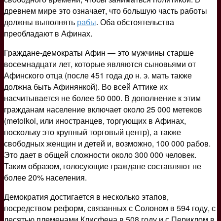
древнем мире это означает, что большую часть работы
должны выполнять
рабы
. Оба обстоятельства
преобладают в Афинах.
Граждане-демократы Афин — это мужчины старше
восемнадцати лет, которые являются сыновьями от
Афинского отца (после 451 года до н. э. мать также
должна быть Афинянкой). Во всей Аттике их
насчитывается не более 50 000. В дополнение к этим
гражданам население включает около 25 000 метеков
(metoikoi, или иностранцев, торгующих в Афинах,
поскольку это крупный торговый центр), а также
свободных женщин и детей и, возможно, 100 000 рабов.
Это дает в общей сложности около 300 000 человек.
Таким образом, голосующие граждане составляют не
более 20% населения.
Демократия достигается в несколько этапов,
посредством реформ, связанных с Солоном в 594 году, с
десятью племенами Клисфена в 508 году и с Периклом в