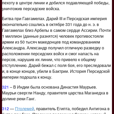
пехоту в центре линии и добился подавляющей победы,
уничтожив персидские войска.
Битва при Гавгамелах. Дарий III и Персидская империя
окончательно сошлись в октябре 331 года до н. э. в
Гавгамелах близ Арбелы в самом сердце Ассирии. Почти
1 миллион (данные разнятся) человек противостояли
армии из 50 тысяч македонцев под командованием
Александра. Александр получил отличную разведку о
расположении персидских войск и смог напасть на
персов, нарушив их линии, что привело к общему
отступлению. Дарий бежал с поля боя, его преследовали
и, в конце концов, убили в Бактрии. История Персидской
империи подошла к концу.
321
– В Индии была основана Династия Маурьев.
Маурьи свергли Нанду, правителя царства Маганедха в
долине реки Ганг.
312
—
Птолемей
, правитель Египта, победил Антигона в