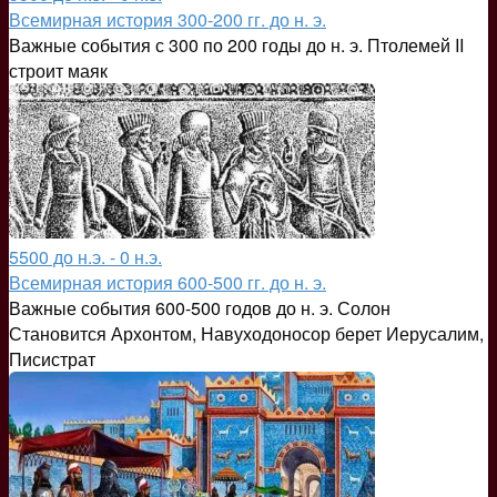
Всемирная история 300-200 гг. до н. э.
Важные события с 300 по 200 годы до н. э. Птолемей II
строит маяк
5500 до н.э. - 0 н.э.
Всемирная история 600-500 гг. до н. э.
Важные события 600-500 годов до н. э. Солон
Становится Архонтом, Навуходоносор берет Иерусалим,
Писистрат