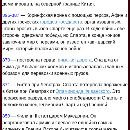
доминировать на северной границе Китая.
395-387
— Коринфская война с помощью персов, Афин и
других греческих
городов-государств
, организованных,
чтобы бросить вызов Спарте еще раз. В ходе войны обе
стороны одержали победы, но Спарта, в конце концов,
заключила мир с персами, он известен как «царский
мир», который положил конец войне.
370
— построена первая
римская дорога
. Она шла от
Рима до Альбанских холмов и использовалась главным
образом для перевозки военных грузов.
371
— Битва при Левктрах. Спарта потерпела поражение
в битве при Левктрах от
Эпаминонда Фиванского
. Это
поражение разрушило миф о непобедимости Спарты и
положило конец гегемонии Спарты над Грецией.
359
— Филипп II стал царем Македонии. Он
реорганизовал армию и сделал ее одной из самых
сильных в Греции. Вскоре был втянут в ссоры между