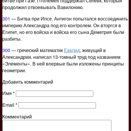
битве при Газе. Птолемея поддержал Селевк, который
продолжил отвоевывать Вавилонию.
301
— Битва при Ипсе. Антигон попытался воссоединить
империю Александра под его контролем. Он вторгся в
Египет, но его войска и войска его сына Деметрия были
разбиты.
300
— греческий математик
Евклид
, живущий в
Александрии, написал 13-томный труд под названием
«Элементы». В ней впервые были изложены принципы
геометрии.
Добавить комментарий
Имя
*
Email
*
Комментарий