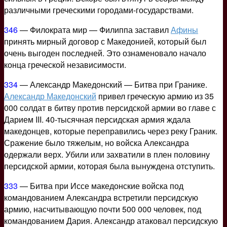
различными греческими городами-государствами.
346
— Филократа мир — Филиппа заставил
Афины
принять мирный договор с Македонией, который был
очень выгоден последней. Это ознаменовало начало
конца греческой независимости.
334
— Александр Македонский — Битва при Гранике.
Александр Македонский
привел греческую армию из 35
000 солдат в битву против персидской армии во главе с
Дарием III. 40-тысячная персидская армия ждала
македонцев, которые переправились через реку Граник.
Сражение было тяжелым, но войска Александра
одержали верх. Убили или захватили в плен половину
персидской армии, которая была вынуждена отступить.
333
— Битва при Иссе македонские войска под
командованием Александра встретили персидскую
армию, насчитывающую почти 500 000 человек, под
командованием Дария. Александр атаковал персидскую