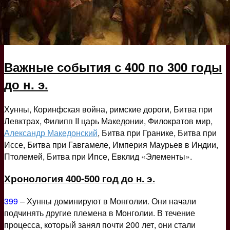
Важные события с 400 по 300 годы
до н. э.
Хунны, Коринфская война, римские дороги, Битва при
Левктрах, Филипп II царь Македонии, Филократов мир,
Александр Македонский
, Битва при Гранике, Битва при
Иссе, Битва при Гавгамеле, Империя Маурьев в Индии,
Птолемей, Битва при Ипсе, Евклид «Элементы».
Хронология 400-500 год до н. э.
399
– Хунны доминируют в Монголии. Они начали
подчинять другие племена в Монголии. В течение
процесса, который занял почти 200 лет, они стали