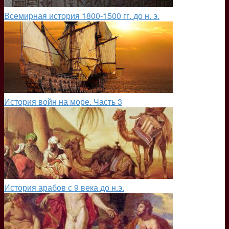
Всемирная история 1800-1500 гг. до н. э.
История войн на море. Часть 3
История арабов с 9 века до н.э.