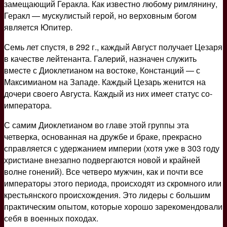
замещающий Геракла. Как известно любому римлянину,
Геракл — мускулистый герой, но верховным богом
является Юпитер.
Семь лет спустя, в 292 г., каждый Август получает Цезаря
в качестве лейтенанта. Галерий, назначен служить
вместе с Диоклетианом на востоке, Констанций — с
Максимианом на Западе. Каждый Цезарь женится на
дочери своего Августа. Каждый из них имеет статус со-
императора.
С самим Диоклетианом во главе этой группы эта
четверка, основанная на дружбе и браке, прекрасно
справляется с удержанием империи (хотя уже в 303 году
христиане внезапно подвергаются новой и крайней
волне гонений). Все четверо мужчин, как и почти все
императоры этого периода, происходят из скромного или
крестьянского происхождения. Это лидеры с большим
практическим опытом, которые хорошо зарекомендовали
себя в военных походах.