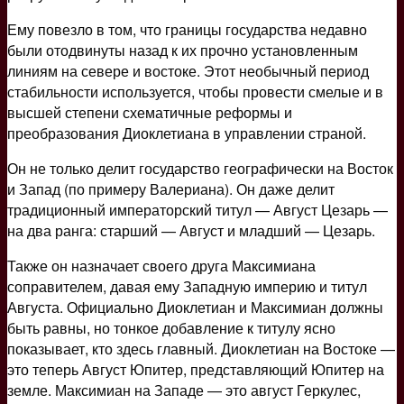
Ему повезло в том, что границы государства недавно
были отодвинуты назад к их прочно установленным
линиям на севере и востоке. Этот необычный период
стабильности используется, чтобы провести смелые и в
высшей степени схематичные реформы и
преобразования Диоклетиана в управлении страной.
Он не только делит государство географически на Восток
и Запад (по примеру Валериана). Он даже делит
традиционный императорский титул — Август Цезарь —
на два ранга: старший — Август и младший — Цезарь.
Также он назначает своего друга Максимиана
соправителем, давая ему Западную империю и титул
Августа. Официально Диоклетиан и Максимиан должны
быть равны, но тонкое добавление к титулу ясно
показывает, кто здесь главный. Диоклетиан на Востоке —
это теперь Август Юпитер, представляющий Юпитер на
земле. Максимиан на Западе — это август Геркулес,