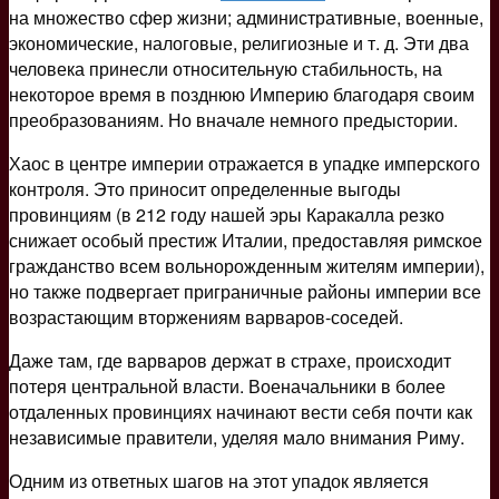
на множество сфер жизни; административные, военные,
экономические, налоговые, религиозные и т. д. Эти два
человека принесли относительную стабильность, на
некоторое время в позднюю Империю благодаря своим
преобразованиям. Но вначале немного предыстории.
Хаос в центре империи отражается в упадке имперского
контроля. Это приносит определенные выгоды
провинциям (в 212 году нашей эры Каракалла резко
снижает особый престиж Италии, предоставляя римское
гражданство всем вольнорожденным жителям империи),
но также подвергает приграничные районы империи все
возрастающим вторжениям варваров-соседей.
Даже там, где варваров держат в страхе, происходит
потеря центральной власти. Военачальники в более
отдаленных провинциях начинают вести себя почти как
независимые правители, уделяя мало внимания Риму.
Одним из ответных шагов на этот упадок является