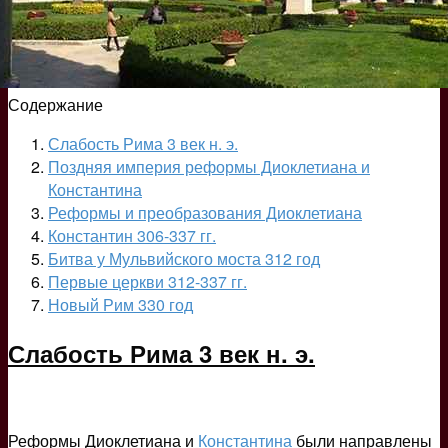
Содержание
Слабость Рима 3 век н. э.
Поздняя империя реформы Диоклетиана и
Константина
Реформы и преобразования Диоклетиана
Константин 306-337 гг.
Битва у Мульвийского моста 312 год
Первые церкви 312-337 гг.
Новый Рим 330 год
Слабость Рима 3 век н. э.
Реформы Диоклетиана и
Константина
были направлены