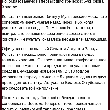
Ро, образованную из первых двух греческих букв слова
Христос.
Константин выигрывает битву у Мульвийского моста. Его
соперник умирает, убегая назад через Тибр, когда
рушится мост из лодок. По мнению Константина, он
выиграл это решающее сражение в союзе с Богом
христиан. Результаты оказались весьма впечатляющими.
Официально признанный Сенатом Августом Запада,
Константин немедленно принимает меры в пользу
гонимых христиан. Он восстанавливает конфискованное
церковное имущество и предлагает государственные
средства нуждающимся церквям. В 313 году он
устраивает встречу в Милане с Лицинием, одним из двух
претендентов на титул Августа на Востоке. Он убеждает
его следовать той же политике.
Позже в том же году Лициний побеждает своего
соперника на Востоке. Теперь он тоже провозглашает
политику религиозной терпимости, предлагая