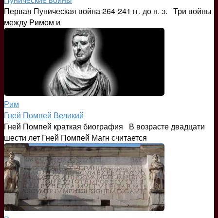
Первая Пуническая война 264-241 гг. до н. э. Три войны
между Римом и
Рим
Гней Помпей Великий
Гней Помпей краткая биография В возрасте двадцати
шести лет Гней Помпей Магн считается