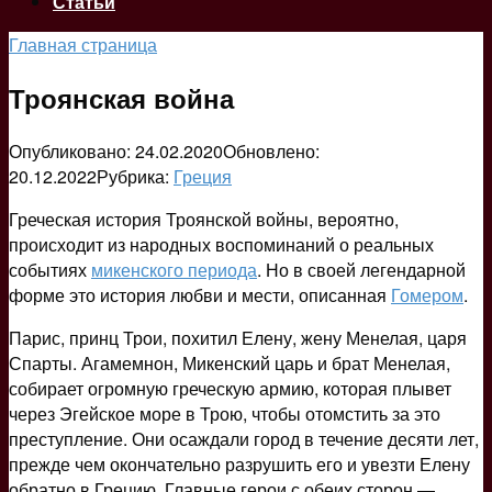
Статьи
Главная страница
Троянская война
Опубликовано:
24.02.2020
Обновлено:
20.12.2022
Рубрика:
Греция
Греческая история Троянской войны, вероятно,
происходит из народных воспоминаний о реальных
событиях
микенского периода
. Но в своей легендарной
форме это история любви и мести, описанная
Гомером
.
Парис, принц Трои, похитил Елену, жену Менелая, царя
Спарты. Агамемнон, Микенский царь и брат Менелая,
собирает огромную греческую армию, которая плывет
через Эгейское море в Трою, чтобы отомстить за это
преступление. Они осаждали город в течение десяти лет,
прежде чем окончательно разрушить его и увезти Елену
обратно в Грецию. Главные герои с обеих сторон —