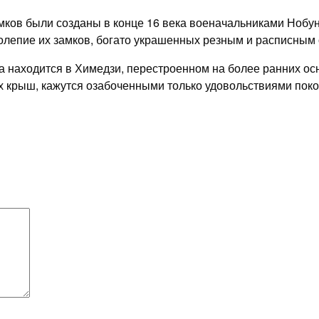
мков были созданы в конце 16 века военачальниками Нобу
лепие их замков, богато украшенных резным и расписным 
 находится в Химедзи, перестроенном на более ранних ос
крыш, кажутся озабоченными только удовольствиями покоя,