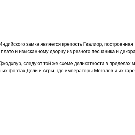
дийского замка является крепость Гвалиор, построенная в
плато и изысканному дворцу из резного песчаника и декор
 Джодхпур, следуют той же схеме деликатности в пределах
сных фортах Дели и Агры, где императоры Моголов и их га