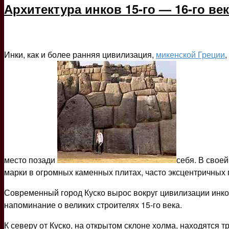
Архитектура инков 15-го — 16-го ве
Инки, как и более ранняя цивилизация,
микенской Греции
место позади
себя. В своей
марки в огромных каменных плитах, часто эксцентричных 
Современный город Куско вырос вокруг цивилизации инко
напоминание о великих строителях 15-го века.
К северу от Куско, на открытом склоне холма, находятся 