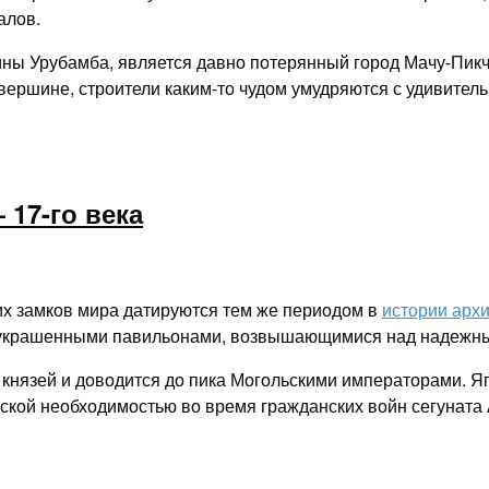
алов.
ны Урубамба, является давно потерянный город Мачу-Пикчу.
 вершине, строители каким-то чудом умудряются с удивите
 17-го века
х замков мира датируются тем же периодом в
истории арх
 украшенными павильонами, возвышающимися над надежн
 князей и доводится до пика Могольскими императорами. Я
кой необходимостью во время гражданских войн сегуната 