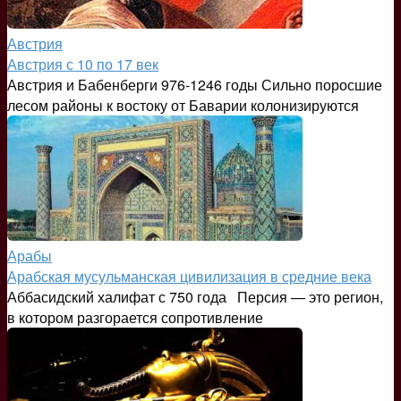
Австрия
Австрия с 10 по 17 век
Австрия и Бабенберги 976-1246 годы Сильно поросшие
лесом районы к востоку от Баварии колонизируются
Арабы
Арабская мусульманская цивилизация в средние века
Аббасидский халифат с 750 года Персия — это регион,
в котором разгорается сопротивление