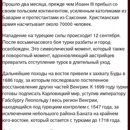
Прошло два месяца, прежде чем Иоанн III прибыл со
своим польским контингентом, усиленным католиками из
Баварии и протестантами из Саксонии. Христианская
армия насчитывает около 70000 человек.
Нападение на турецкие силы происходит 12 сентября.
После восьмичасового боя турки разбиты и город
освобожден. Это символический момент, который также
и поворотный момент, вдохновляющий австрийцев
превратить отступление турок в длительный уход.
Дальнейшие походы на восток привели к захвату Буды в
1686 году, за которым последовало постепенное
восстановление других частей Венгрии. К 1699 году турки
готовы подписать Карловицкий мир, уступив императору
Габсбургу Леопольду I весь регион Венгрии,
находящийся под турецким контролем с 1547 года, за
исключением небольшого района Баната на крайнем
юго-востоке, который остается с турками до 1718 года.