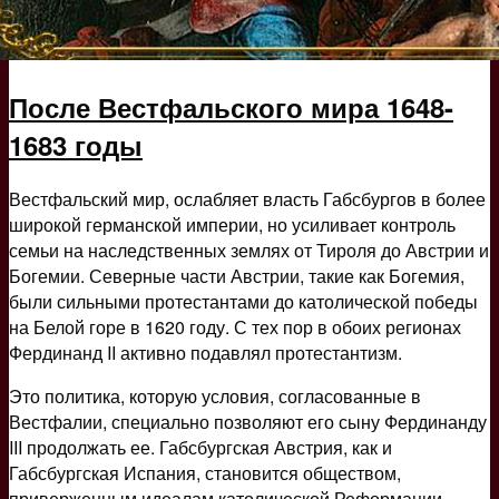
После Вестфальского мира 1648-
1683 годы
Вестфальский мир, ослабляет власть Габсбургов в более
широкой германской империи, но усиливает контроль
семьи на наследственных землях от Тироля до Австрии и
Богемии. Северные части Австрии, такие как Богемия,
были сильными протестантами до католической победы
на Белой горе в 1620 году. С тех пор в обоих регионах
Фердинанд II активно подавлял протестантизм.
Это политика, которую условия, согласованные в
Вестфалии, специально позволяют его сыну Фердинанду
III продолжать ее. Габсбургская Австрия, как и
Габсбургская Испания, становится обществом,
приверженным идеалам католической Реформации.