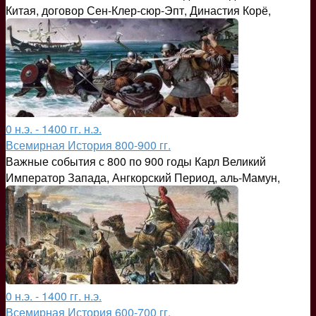
Китая, договор Сен-Клер-сюр-Эпт, Династия Корё,
0 н.э. - 1400 гг. н.э.
Всемирная История 800-900 гг.
Важные события с 800 по 900 годы Карл Великий
Император Запада, Ангкорский Период, аль-Мамун,
0 н.э. - 1400 гг. н.э.
Всемирная История 600-700 гг.