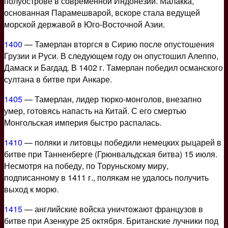
полуострове в современной Индонезии. Малакка,
основанная Парамешварой, вскоре стала ведущей
морской державой в Юго-Восточной Азии.
1400
— Тамерлан вторгся в Сирию после опустошения
Грузии и Руси. В следующем году он опустошил Алеппо,
Дамаск и Багдад. В 1402 г. Тамерлан победил османского
султана в битве при Анкаре.
1405
— Тамерлан, лидер тюрко-монголов, внезапно
умер, готовясь напасть на Китай. С его смертью
Монгольская империя быстро распалась.
1410
— поляки и литовцы победили немецких рыцарей в
битве при Танненберге (Грюнвальдская битва) 15 июля.
Несмотря на победу, по Торуньскому миру,
подписанному в 1411 г., полякам не удалось получить
выход к морю.
1415
— английские войска уничтожают французов в
битве при Азенкуре 25 октября. Британские лучники под