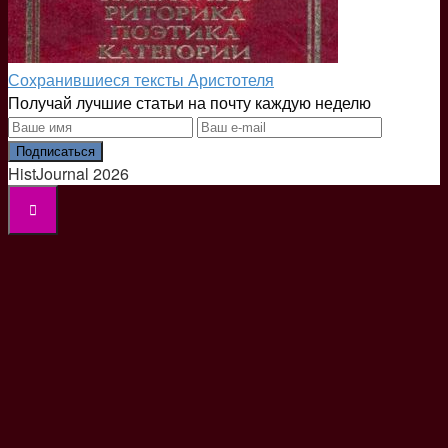
Сохранившиеся тексты Аристотеля
Получай лучшие статьи на почту каждую неделю
Подписаться
HistJournal 2026