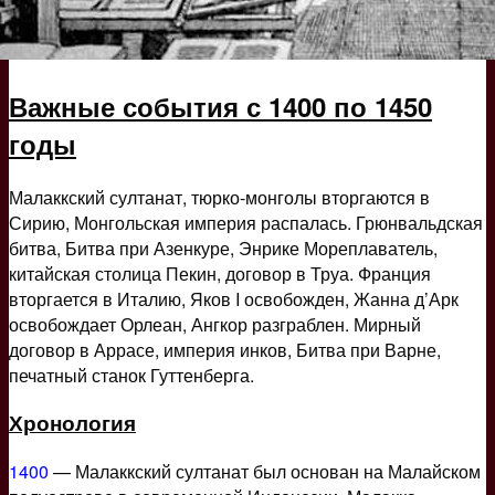
Важные события с 1400 по 1450
годы
Малаккский султанат, тюрко-монголы вторгаются в
Сирию, Монгольская империя распалась. Грюнвальдская
битва, Битва при Азенкуре, Энрике Мореплаватель,
китайская столица Пекин, договор в Труа. Франция
вторгается в Италию, Яков I освобожден, Жанна д’Арк
освобождает Орлеан, Ангкор разграблен. Мирный
договор в Аррасе, империя инков, Битва при Варне,
печатный станок Гуттенберга.
Хронология
1400
— Малаккский султанат был основан на Малайском