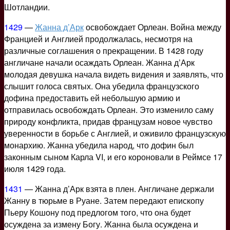
Шотландии.
1429
—
Жанна д’Арк
освобождает Орлеан. Война между
Францией и Англией продолжалась, несмотря на
различные соглашения о прекращении. В 1428 году
англичане начали осаждать Орлеан. Жанна д’Арк
молодая девушка начала видеть видения и заявлять, что
слышит голоса святых. Она убедила французского
дофина предоставить ей небольшую армию и
отправилась освобождать Орлеан. Это изменило саму
природу конфликта, придав французам новое чувство
уверенности в борьбе с Англией, и оживило французскую
монархию. Жанна убедила народ, что дофин был
законным сыном Карла VI, и его короновали в Реймсе 17
июля 1429 года.
1431
— Жанна д’Арк взята в плен. Англичане держали
Жанну в тюрьме в Руане. Затем передают епископу
Пьеру Кошону под предлогом того, что она будет
осуждена за измену Богу. Жанна была осуждена и