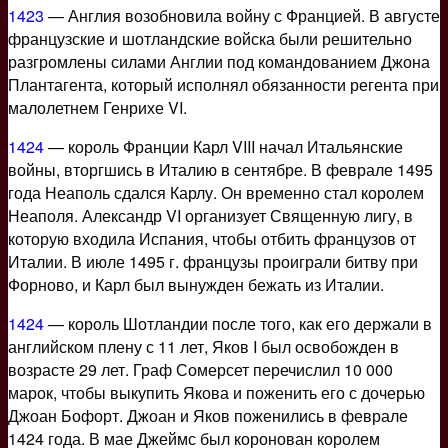
1423
— Англия возобновила войну с Францией. В августе
французские и шотландские войска были решительно
разгромлены силами Англии под командованием Джона
Плантагента, который исполнял обязанности регента при
малолетнем Генрихе VI.
1424
— король Франции Карл VIII начал Итальянские
войны, вторгшись в Италию в сентябре. В феврале 1495
года Неаполь сдался Карлу. Он временно стал королем
Неаполя. Александр VI организует Священную лигу, в
которую входила Испания, чтобы отбить французов от
Италии. В июле 1495 г. французы проиграли битву при
Форново, и Карл был вынужден бежать из Италии.
1424
— король Шотландии после того, как его держали в
английском плену с 11 лет, Яков I был освобожден в
возрасте 29 лет. Граф Сомерсет перечислил 10 000
марок, чтобы выкупить Якова и поженить его с дочерью
Джоан Бофорт. Джоан и Яков поженились в феврале
1424 года. В мае Джеймс был коронован королем