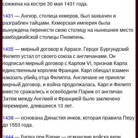
сожжена на костре 30 мая 1431 года.
1431
— Ангкор, столица кхмеров, был захвачен и
разграблен тайцами. Кхмерская империя была
вынуждена перенести свою столицу на нынешнее место
камбоджийской столицы Пномпень.
1435
— мирный договор в Аррасе. Герцог Бургундский
Филипп устал от своего союза с англичанами. Он
подписал мирный договор с Карлом VI, признав Карла
единственным королем Франции. Карл обещал взамен
наказать убийц отца Филиппа. Англичане не приняли
мирный договор, и война продолжалась. Карл и Филипп
вместе сражались и освободили Париж от англичан.
Затем между Англией и Францией было заключено
перемирие, длившееся 13 лет.
1438
— основана Династия инков, которая правила Перу
до 1553 года.
1444
— Битва при Варне — османские войска вели