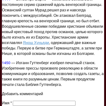
постоянную серию сражений вдоль венгерской границы.
Османский султан Мурад решил раз и навсегда
покончить с междоусобицей. Он атаковал Белград,
главную крепость на венгерской границе, но был отбит.
Воодушевленные своими победами христиане объявили
новый крестовый поход против османов, целью которого
было изгнать их из Европы. Христианские армии
возглавлял
Янош Хуньяди
, одержавший две важные
победы. Первую в битве при Германштадте, а затем при
Нише, в которой османы были изгнаны из Болгарии.
1450
— Иоганн Гуттенберг изобрел печатный станок.
Изобретение прессы произвело революцию в области
коммуникации и образования, позволив создать газеты, а
также книги по разумным ценам. Первым продуктом
печати стала Библия Гуттенберга.
Добавить комментарий
Имя
*