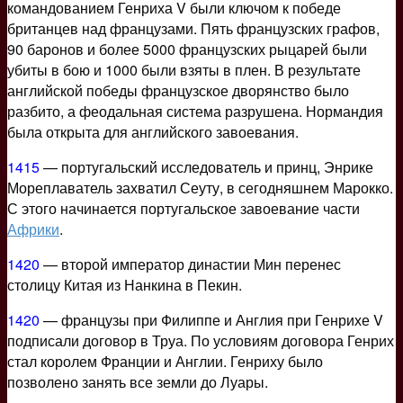
командованием Генриха V были ключом к победе
британцев над французами. Пять французских графов,
90 баронов и более 5000 французских рыцарей были
убиты в бою и 1000 были взяты в плен. В результате
английской победы французское дворянство было
разбито, а феодальная система разрушена. Нормандия
была открыта для английского завоевания.
1415
— португальский исследователь и принц, Энрике
Мореплаватель захватил Сеуту, в сегодняшнем Марокко.
С этого начинается португальское завоевание части
Африки
.
1420
— второй император династии Мин перенес
столицу Китая из Нанкина в Пекин.
1420
— французы при Филиппе и Англия при Генрихе V
подписали договор в Труа. По условиям договора Генрих
стал королем Франции и Англии. Генриху было
позволено занять все земли до Луары.