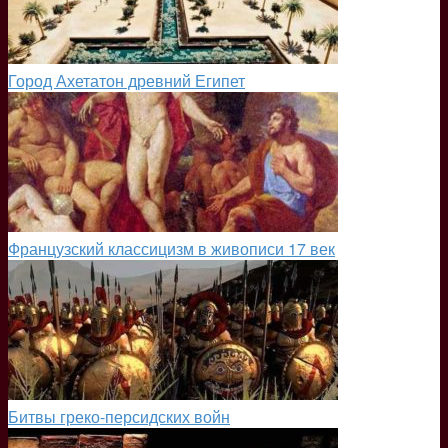
Город Ахетатон древний Египет
Французский классицизм в живописи 17 век
Битвы греко-персидских войн