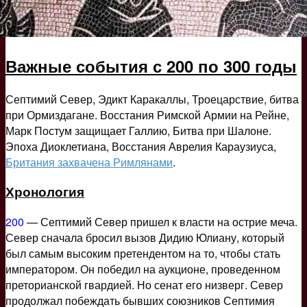
Важные события с 200 по 300 годы
Септимий Север, Эдикт Каракаллы, Троецарствие, битва
при Ормиздагане. Восстания Римской Армии на Рейне,
Марк Постум защищает Галлию, Битва при Шалоне.
Эпоха Диоклетиана, Восстания Аврелия Караузиуса,
Британия захвачена Римлянами
.
Хронология
200
— Септимий Север пришел к власти на острие меча.
Север сначала бросил вызов Дидию Юлиану, который
был самым высоким претендентом на то, чтобы стать
императором. Он победил на аукционе, проведенном
преторианской гвардией. Но сенат его низверг. Север
продолжал побеждать бывших союзников Септимия