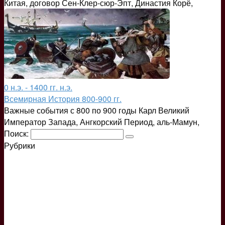
Китая, договор Сен-Клер-сюр-Эпт, Династия Корё,
0 н.э. - 1400 гг. н.э.
Всемирная История 800-900 гг.
Важные события с 800 по 900 годы Карл Великий
Император Запада, Ангкорский Период, аль-Мамун,
Поиск:
Рубрики