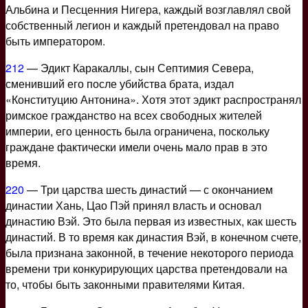
Альбина и Песценния Нигера, каждый возглавлял свой
собственный легион и каждый претендовал на право
быть императором.
212
— Эдикт Каракаллы, сын Септимия Севера,
сменивший его после убийства брата, издал
«Конституцию Антонина». Хотя этот эдикт распространял
римское гражданство на всех свободных жителей
империи, его ценность была ограничена, поскольку
граждане фактически имели очень мало прав в это
время.
220
— Три царства шесть династий — с окончанием
династии Хань, Цао Пэй принял власть и основал
династию Вэй. Это была первая из известных, как шесть
династий. В то время как династия Вэй, в конечном счете,
была признана законной, в течение некоторого периода
времени три конкурирующих царства претендовали на
то, чтобы быть законными правителями Китая.