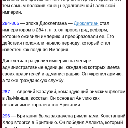
тем самым положив конец недолговечной Галльской
империи.
284-305
— эпоха Диоклетиана —
Диоклетиан
стал
императором в 284 г. н. э. он провел ряд реформ,
которые оживили империю и преобразовали ее. Его
действия положили начало периоду, который стал
известен как поздняя Империя.
Диоклетиан разделил империю на четыре
административные единицы, каждая из которых имела
своих правителей и администрацию. Он укрепил армию,
а также гражданскую службу.
287
— Аврелий Караузий, командующий римским флотом
в Ла-Манше, восстал. Он основал Англию как
независимое королевство Британии.
296
— Британия была захвачена римлянами. Констанций
Хлор вторгся в Британию. Он победил Аллекта, который