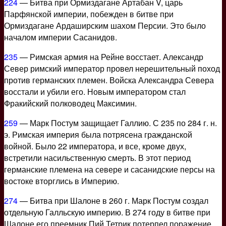
224
— Битва при Ормиздагане Артабан V, царь
Парфянской империи, побежден в битве при
Ормиздагане Ардаширским шахом Персии. Это было
началом империи Сасанидов.
235
— Римская армия на Рейне восстает. Александр
Север римский император провел нерешительный поход
против германских племен. Войска Александра Севера
восстали и убили его. Новым императором стал
Фракийский полководец Максимин.
259
— Марк Постум защищает Галлию. С 235 по 284 г. н.
э. Римская империя была потрясена гражданской
войной. Было 22 императора, и все, кроме двух,
встретили насильственную смерть. В этот период
германские племена на севере и сасанидские персы на
востоке вторглись в Империю.
274
— Битва при Шалоне в 260 г. Марк Постум создал
отдельную Галльскую империю. В 274 году в битве при
Шалоне его преемник Пий Тетрик потерпел поражение,